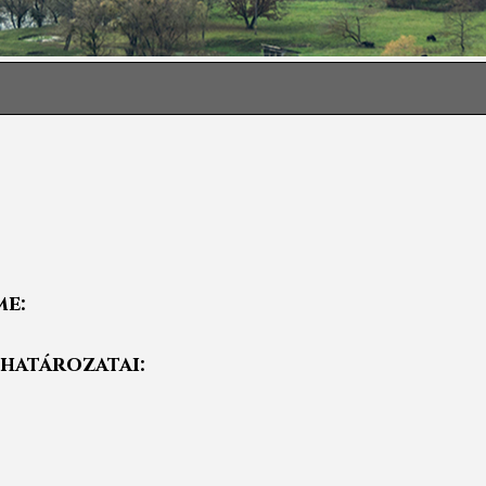
me:
 határozatai: