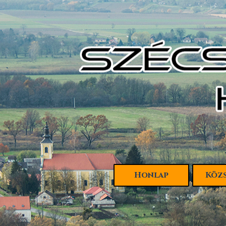
Tartalomhoz ugrás
Honlap
Köz