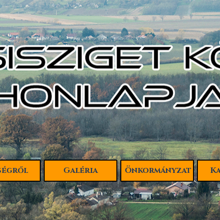
Ugrás a menüre
ségről
Galéria
Önkormányzat
K