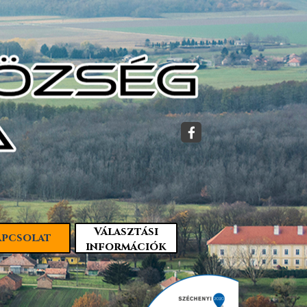
Választási
apcsolat
▼
▼
információk